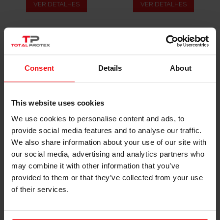
VER DETALHES
VER DETALHES
Consent
Details
About
This website uses cookies
We use cookies to personalise content and ads, to
provide social media features and to analyse our traffic.
We also share information about your use of our site with
Óculos Visão Clara
Óculos Bold Pro PW37
our social media, advertising and analytics partners who
PW13
3,60 €
may combine it with other information that you’ve
Sem Imposto
4,36 €
provided to them or that they’ve collected from your use
2,99 €
Inc. Imposto
Sem Imposto
of their services.
3,62 €
Inc. Imposto
VER DETALHES
VER DETALHES