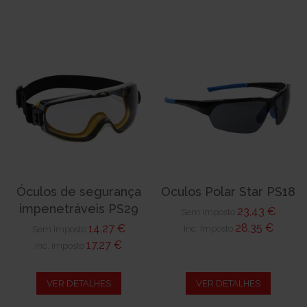
Óculos de segurança
Oculos Polar Star PS18
impenetráveis PS29
23,43 €
Sem Imposto
28,35 €
14,27 €
Inc. Imposto
Sem Imposto
17,27 €
Inc. Imposto
VER DETALHES
VER DETALHES