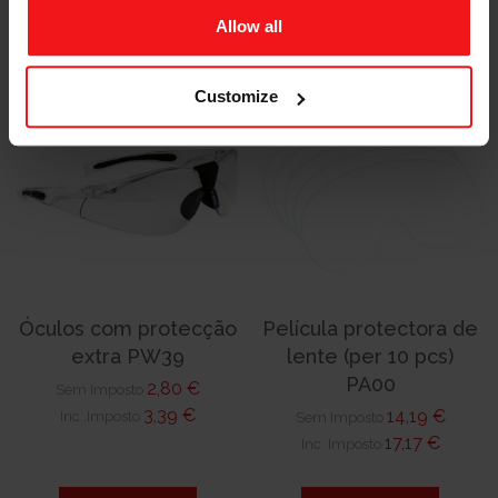
Allow all
Customize
Óculos com protecção
Película protectora de
extra PW39
lente (per 10 pcs)
PA00
2,80 €
Sem Imposto
3,39 €
14,19 €
Inc. Imposto
Sem Imposto
17,17 €
Inc. Imposto